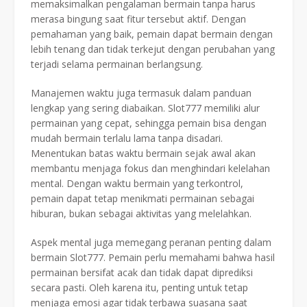
memaksimalkan pengalaman bermain tanpa harus
merasa bingung saat fitur tersebut aktif. Dengan
pemahaman yang baik, pemain dapat bermain dengan
lebih tenang dan tidak terkejut dengan perubahan yang
terjadi selama permainan berlangsung.
Manajemen waktu juga termasuk dalam panduan
lengkap yang sering diabaikan. Slot777 memiliki alur
permainan yang cepat, sehingga pemain bisa dengan
mudah bermain terlalu lama tanpa disadari.
Menentukan batas waktu bermain sejak awal akan
membantu menjaga fokus dan menghindari kelelahan
mental. Dengan waktu bermain yang terkontrol,
pemain dapat tetap menikmati permainan sebagai
hiburan, bukan sebagai aktivitas yang melelahkan.
Aspek mental juga memegang peranan penting dalam
bermain Slot777. Pemain perlu memahami bahwa hasil
permainan bersifat acak dan tidak dapat diprediksi
secara pasti. Oleh karena itu, penting untuk tetap
menjaga emosi agar tidak terbawa suasana saat