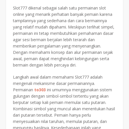
Slot777 dikenal sebagai salah satu permainan slot
online yang menarik perhatian banyak pemain karena
tampilannya yang sederhana dan cara bermainnya
yang relatif mudah dipahami. Meskipun terlihat simpel,
permainan ini tetap membutuhkan pemahaman dasar
agar sesi bermain berjalan lebih terarah dan
memberikan pengalaman yang menyenangkan.
Dengan memahami konsep dan alur permainan sejak
awal, pemain dapat menghindari kebingungan serta
bermain dengan lebih percaya diri.
Langkah awal dalam memahami Slot777 adalah
mengenali mekanisme dasar permainannya.
Permainan
to303
ini umumnya menggunakan sistem
gulungan dengan simbol-simbol tertentu yang akan
berputar setiap kali pemain memulai satu putaran.
Kombinasi simbol yang muncul akan menentukan hasil
dari putaran tersebut. Pemain hanya perlu
menyesuaikan nilai taruhan, memulai putaran, dan
menunggu hasilnya. Kesederhanaan inilah yang